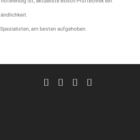
otwendig ist, aktuellste Bosch Prüftechnik ein.
ändlichkeit.
-Spezialisten, am besten aufgehoben.