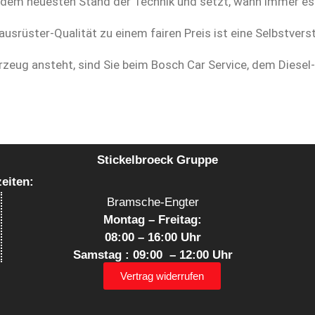
 dem neuesten Stand der Technik und setzt, wann immer es n
usrüster-Qualität zu einem fairen Preis ist eine Selbstverst
eug ansteht, sind Sie beim Bosch Car Service, dem Diesel
Stickelbroeck Gruppe
ten:
Bramsche-Engter
Montag – Freitag:
08:00 – 16:00 Uhr
Samstag : 09:00 – 12:00 Uhr
Vertrag widerrufen